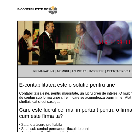
E-CONTABILITATE.RO
PRIMA PAGINA
|
MEMBRI
|
ANUNTURI
|
INSCRIERI
|
OFERTA SPECIA
E-contabilitatea este o solutie pentru tine
Contabilitatea este, pentru majoritate, un lucru greu de inteles. O mult
de conturi sub forma unor cifre in care se acumuleaza banii firmei. Atat
cheltuiti cat si cei castigati.
Care este lucrul cel mai important pentru o firm
cum este firma ta?
• Sa ai o afacere profitabila
• Sa ai sub control permanent fluxul de bani