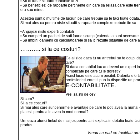
• Sa ai lunar situatiil contabile la zi
• Sa beneficiezi de rapoarte pertinente din care sa reiasa care este trend
ora sau minut.
Acestea sunt o multime de lucruri pe care trebuie sa le faci toate odat
Si mai ales ca pentru niste situatii si rapoarte complexe trebuie fie s
• Angajezi niste experti contabili
• Sa cumperi un pachet de soft foarte scump (cateodata sunt necesare
• Sa imbini oamenii cu calculatoarele si sa iti rezulte situatiile de care 
……….. si la ce costuri?
Ce ai zice daca tu nu ar trebui sa te ocupi de
tale?
Si daca contabilul tau ar deveni un expert i
complicate pe care tu le doresti?
Acest lucru este acum posibil. Datorita efort
profesionisti care iti pun la dispozitie un pr
E-CONTABILITATE.
Vrei sa stii de ce?
Si cum?
Si la ce costuri?
Si mai ales care sunt enormele avantaje pe care le poti avea la numai o
platesti pentru a le avea in mod normal?
Urmeaza atunci linkul de mai jos pentru a iti explica in detaliu toate facil
produs.
Vreau sa vad ce facilitati ar